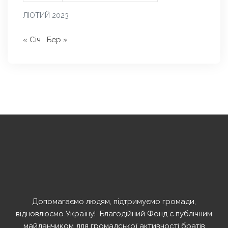
ЛЮТИЙ 2023
« Січ
Бер »
Допомагаємо людям, підтримуємо громади,
відновлюємо Україну! ️ Благодійний Фонд є публічним
майданчиком для громадської активності братів