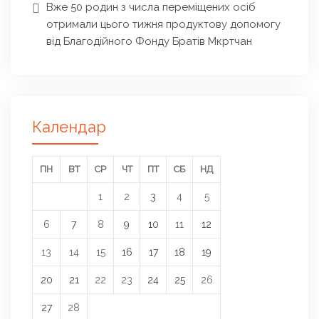
Вже 50 родин з числа переміщених осіб
отримали цього тижня продуктову допомогу
від Благодійного Фонду Братів Мкртчан
Календар
ПН
ВТ
СР
ЧТ
ПТ
СБ
НД
1
2
3
4
5
6
7
8
9
10
11
12
13
14
15
16
17
18
19
20
21
22
23
24
25
26
27
28