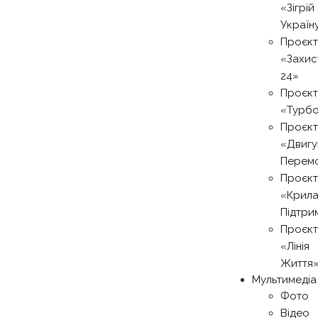
«Зігрій
Україн
Проєкт
«Захис
24»
Проєкт
«Турб
Проєкт
«Двигу
Перем
Проєкт
«Крил
Підтри
Проєкт
«Лінія
Життя
Мультимедіа
Фото
Відео