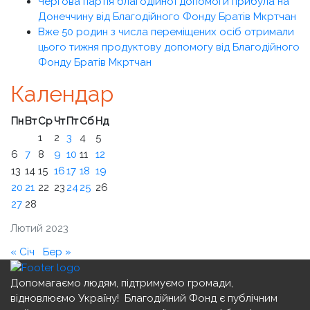
Чергова партія благодійної допомоги прибула на
Донеччину від Благодійного Фонду Братів Мкртчан
Вже 50 родин з числа переміщених осіб отримали
цього тижня продуктову допомогу від Благодійного
Фонду Братів Мкртчан
Календар
Пн
Вт
Ср
Чт
Пт
Сб
Нд
1
2
3
4
5
6
7
8
9
10
11
12
13
14
15
16
17
18
19
20
21
22
23
24
25
26
27
28
Лютий 2023
« Січ
Бер »
Допомагаємо людям, підтримуємо громади,
відновлюємо Україну! ️ Благодійний Фонд є публічним