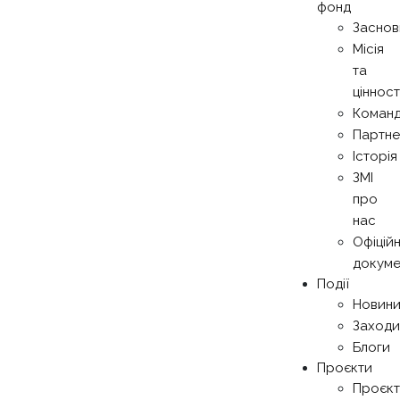
фонд
Заснов
Місія
та
цінност
Коман
Партн
Історія
ЗМІ
про
нас
Офіційн
докуме
Події
Новин
Заходи
Блоги
Проєкти
Проєкт