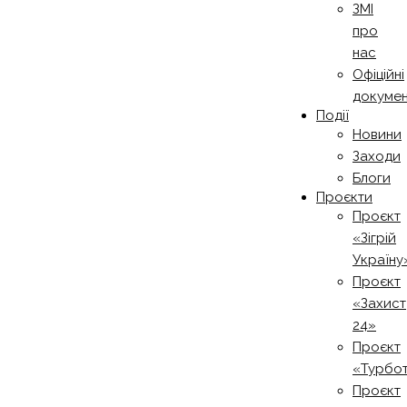
ЗМІ
про
нас
Офіційні
докуме
Події
Новини
Заходи
Блоги
Проєкти
Проєкт
«Зігрій
Україну
Проєкт
«Захист
24»
Проєкт
«Турбо
Проєкт