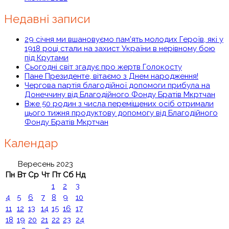
Недавні записи
29 січня ми вшановуємо пам’ять молодих Героїв, які у
1918 році стали на захист України в нерівному бою
під Крутами
Сьогодні світ згадує про жертв Голокосту
Пане Президенте, вітаємо з Днем народження!
Чергова партія благодійної допомоги прибула на
Донеччину від Благодійного Фонду Братів Мкртчан
Вже 50 родин з числа переміщених осіб отримали
цього тижня продуктову допомогу від Благодійного
Фонду Братів Мкртчан
Календар
Вересень 2023
Пн
Вт
Ср
Чт
Пт
Сб
Нд
1
2
3
4
5
6
7
8
9
10
11
12
13
14
15
16
17
18
19
20
21
22
23
24