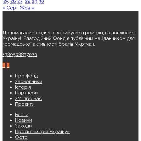
25
26
27
28
29
30
« Сер
Жов »
Допомагаємо людям, підтримуємо громади, відновлюємо
Україну! ️ Благодійний Фонд є публічним майданчиком для
громадської активності братів Мкртчан.
+380508837070
Про фонд
Засновники
Історія
Партнери
ЗМІ про нас
Проєкти
Блоги
Новини
Заходи
Проєкт «Зігрій Україну»
Фото