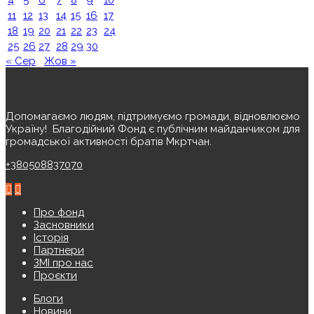
4
5
6
7
8
9
10
11
12
13
14
15
16
17
18
19
20
21
22
23
24
25
26
27
28
29
30
« Сер
Жов »
Допомагаємо людям, підтримуємо громади, відновлюємо
Україну! ️ Благодійний Фонд є публічним майданчиком для
громадської активності братів Мкртчан.
+380508837070
Про фонд
Засновники
Історія
Партнери
ЗМІ про нас
Проєкти
Блоги
Новини