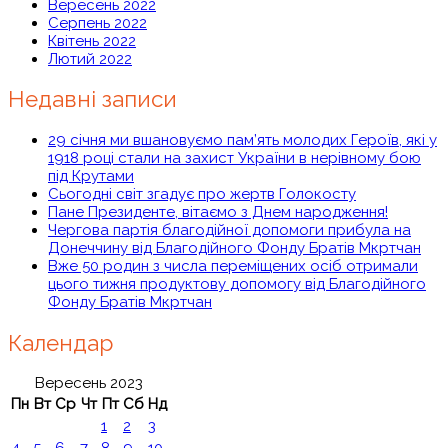
Вересень 2022
Серпень 2022
Квітень 2022
Лютий 2022
Недавні записи
29 січня ми вшановуємо пам’ять молодих Героїв, які у
1918 році стали на захист України в нерівному бою
під Крутами
Сьогодні світ згадує про жертв Голокосту
Пане Президенте, вітаємо з Днем народження!
Чергова партія благодійної допомоги прибула на
Донеччину від Благодійного Фонду Братів Мкртчан
Вже 50 родин з числа переміщених осіб отримали
цього тижня продуктову допомогу від Благодійного
Фонду Братів Мкртчан
Календар
Вересень 2023
Пн
Вт
Ср
Чт
Пт
Сб
Нд
1
2
3