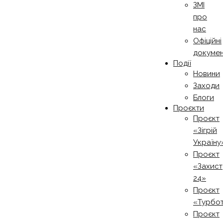
ЗМІ
про
нас
Офіційні
докуме
Події
Новини
Заходи
Блоги
Проєкти
Проєкт
«Зігрій
Україну
Проєкт
«Захист
24»
Проєкт
«Турбо
Проєкт