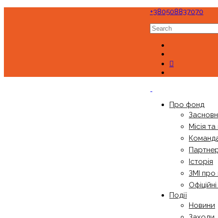
+380508837070
Про фонд
Заснов
Місія та
Команд
Партне
Історія
ЗМІ про
Офіційн
Події
Новини
Заходи