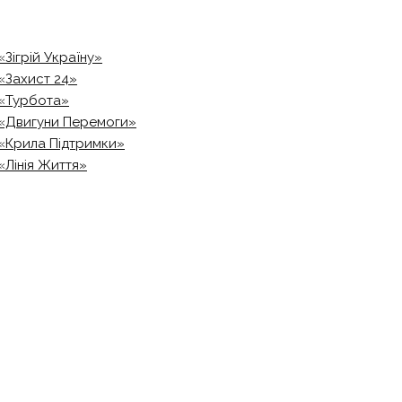
«Зігрій Україну»
«Захист 24»
«Турбота»
«Двигуни Перемоги»
«Крила Підтримки»
«Лінія Життя»