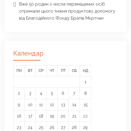
Вже 50 родин з числа переміщених осіб
отримали цього тижня продуктову допомогу
від Благодійного Фонду Братів Мкртчан
Календар
ПН
ВТ
СР
ЧТ
ПТ
СБ
НД
1
2
3
4
5
6
7
8
9
10
11
12
13
14
15
16
17
18
19
20
21
22
23
24
25
26
27
28
29