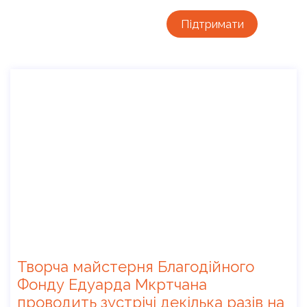
Підтримати
Творча майстерня Благодійного
Фонду Едуарда Мкртчана
проводить зустрічі декілька разів на