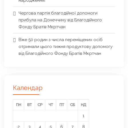
народження!
Чергова партія благодійної допомоги
прибула на Донеччину від Благодійного
Фонду Братів Мкртчан
Вже 50 родин з числа переміщених осіб
отримали цього тижня продуктову допомогу
від Благодійного Фонду Братів Мкртчан
Календар
ПН
ВТ
СР
ЧТ
ПТ
СБ
НД
1
2
3
4
5
6
7
8