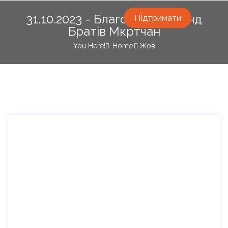
31.10.2023 - Благодійний Фонд
Підтримати
Братів Мкртчан
You Here!
Home
Жов