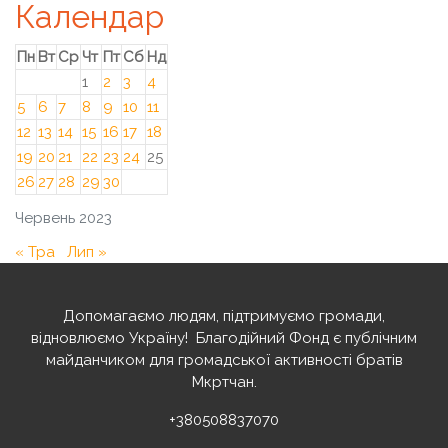
Календар
Пн
Вт
Ср
Чт
Пт
Сб
Нд
1
2
3
4
5
6
7
8
9
10
11
12
13
14
15
16
17
18
19
20
21
22
23
24
25
26
27
28
29
30
Червень 2023
« Тра
Лип »
Допомагаємо людям, підтримуємо громади,
відновлюємо Україну! ️ Благодійний Фонд є публічним
майданчиком для громадської активності братів
Мкртчан.
+380508837070