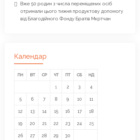
Вже 50 родин з числа переміщених осіб
отримали цього тижня продуктову допомогу
від Благодійного Фонду Братів Мкртчан
Календар
ПН
ВТ
СР
ЧТ
ПТ
СБ
НД
1
2
3
4
5
6
7
8
9
10
11
12
13
14
15
16
17
18
19
20
21
22
23
24
25
26
27
28
29
30