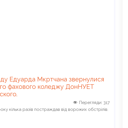
онду Едуарда Мкртчана звернулися
го фахового коледжу ДонНУЕТ
ского.
Перегляди:
317
оку кілька разів постраждав від ворожих обстрілів.