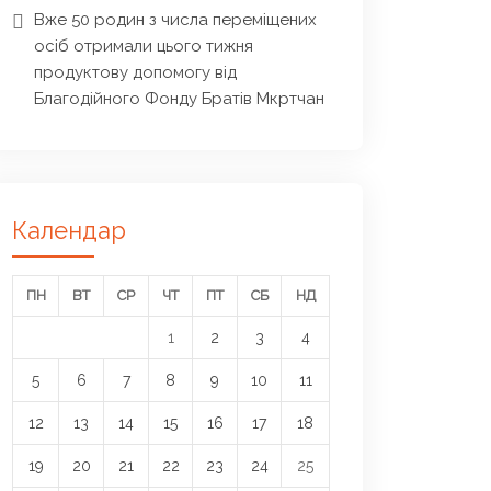
Вже 50 родин з числа переміщених
осіб отримали цього тижня
продуктову допомогу від
Благодійного Фонду Братів Мкртчан
Календар
ПН
ВТ
СР
ЧТ
ПТ
СБ
НД
1
2
3
4
5
6
7
8
9
10
11
12
13
14
15
16
17
18
19
20
21
22
23
24
25