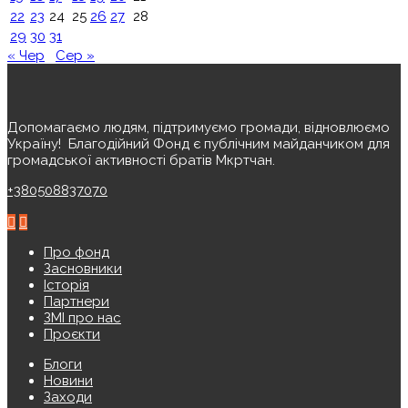
22
23
24
25
26
27
28
29
30
31
« Чер
Сер »
Допомагаємо людям, підтримуємо громади, відновлюємо
Україну! ️ Благодійний Фонд є публічним майданчиком для
громадської активності братів Мкртчан.
+380508837070
Про фонд
Засновники
Історія
Партнери
ЗМІ про нас
Проєкти
Блоги
Новини
Заходи