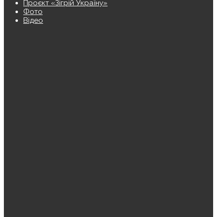
Проєкт «Зігрій Україну»
Фото
Відео