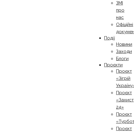
ЗМІ
про
нас
Офіційні
докуме
Події
Новини
Заходи
Блоги
Проєкти
Проєкт
«Зігрій
Україну
Проєкт
«Захист
24»
Проєкт
«Турбо
Проєкт