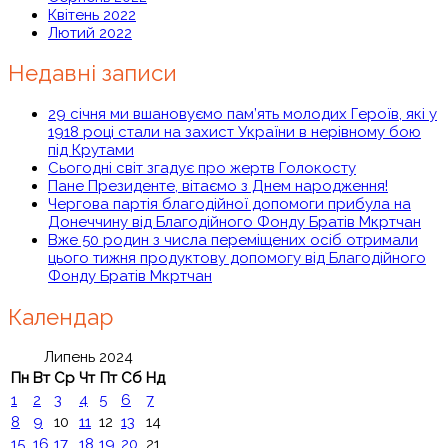
Квітень 2022
Лютий 2022
Недавні записи
29 січня ми вшановуємо пам’ять молодих Героїв, які у
1918 році стали на захист України в нерівному бою
під Крутами
Сьогодні світ згадує про жертв Голокосту
Пане Президенте, вітаємо з Днем народження!
Чергова партія благодійної допомоги прибула на
Донеччину від Благодійного Фонду Братів Мкртчан
Вже 50 родин з числа переміщених осіб отримали
цього тижня продуктову допомогу від Благодійного
Фонду Братів Мкртчан
Календар
Липень 2024
Пн
Вт
Ср
Чт
Пт
Сб
Нд
1
2
3
4
5
6
7
8
9
10
11
12
13
14
15
16
17
18
19
20
21