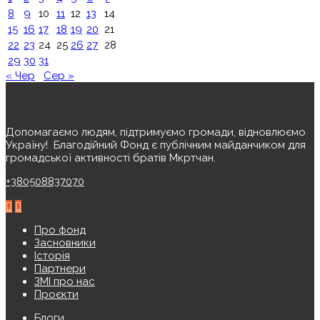
8
9
10
11
12
13
14
15
16
17
18
19
20
21
22
23
24
25
26
27
28
29
30
31
« Чер
Сер »
Допомагаємо людям, підтримуємо громади, відновлюємо
Україну! ️ Благодійний Фонд є публічним майданчиком для
громадської активності братів Мкртчан.
+380508837070
Про фонд
Засновники
Історія
Партнери
ЗМІ про нас
Проєкти
Блоги