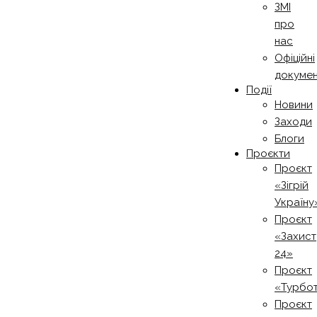
ЗМІ
про
нас
Офіційні
докуме
Події
Новини
Заходи
Блоги
Проєкти
Проєкт
«Зігрій
Україну
Проєкт
«Захист
24»
Проєкт
«Турбо
Проєкт