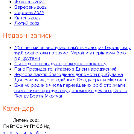
Жовтень 2022
Вересень 2022
Серпень 2022
Квітень 2022
Лютий 2022
Недавні записи
29 січня ми вшановуємо пам’ять молодих Героїв, які у
1918 році стали на захист України в нерівному бою
під Крутами
Сьогодні світ згадує про жертв Голокосту
Пане Президенте, вітаємо з Днем народження!
Чергова партія благодійної допомоги прибула на
Донеччину від Благодійного Фонду Братів Мкртчан
Вже 50 родин з числа переміщених осіб отримали
цього тижня продуктову допомогу від Благодійного
Фонду Братів Мкртчан
Календар
Липень 2024
Пн
Вт
Ср
Чт
Пт
Сб
Нд
1
2
3
4
5
6
7