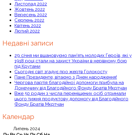
Листопад 2022
Жовтень 2022
Вересень 2022
Серпень 2022
Квітень 2022
Лютий 2022
Недавні записи
29 січня ми вшановуємо пам’ять молодих Героїв, які у
1918 році стали на захист України в нерівному бою
під Крутами
Сьогодні світ згадує про жертв Голокосту
Пане Президенте, вітаємо з Днем народження!
Чергова партія благодійної допомоги прибула на
Донеччину від Благодійного Фонду Братів Мкртчан
Вже 50 родин з числа переміщених осіб отримали
цього тижня продуктову допомогу від Благодійного
Фонду Братів Мкртчан
Календар
Липень 2024