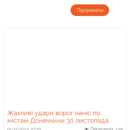
Підтримати
Жахливі удари ворог наніс по
містам Донеччини 30 листопада
01-12-2023, 07:10
Перегляди:
239