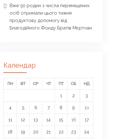
Вже 50 родин з числа переміщених
осіб отримали цього тижня
продуктову допомогу від
Благодійного Фонду Братів Мкртчан
Календар
ПН
ВТ
СР
ЧТ
ПТ
СБ
НД
1
2
3
4
5
6
7
8
9
10
11
12
13
14
15
16
17
18
19
20
21
22
23
24