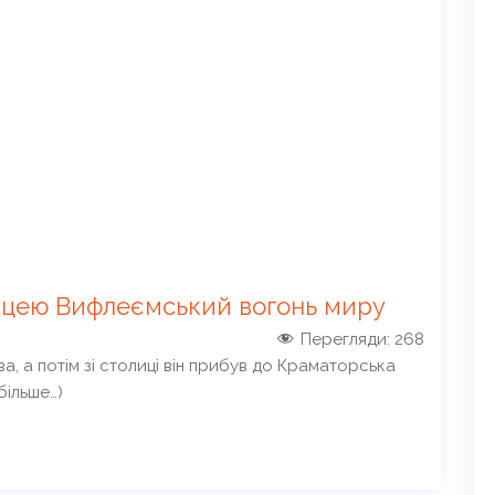
ицею Вифлеємський вогонь миру
Перегляди:
268
, а потім зі столиці він прибув до Краматорська
більше…)