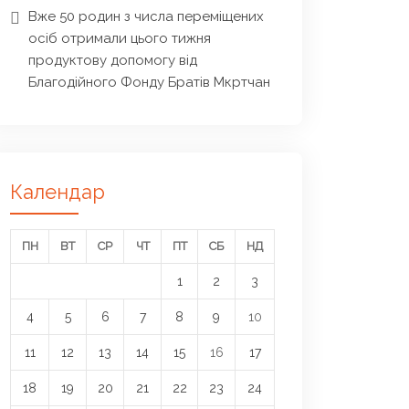
Вже 50 родин з числа переміщених
осіб отримали цього тижня
продуктову допомогу від
Благодійного Фонду Братів Мкртчан
Календар
ПН
ВТ
СР
ЧТ
ПТ
СБ
НД
1
2
3
4
5
6
7
8
9
10
11
12
13
14
15
16
17
18
19
20
21
22
23
24