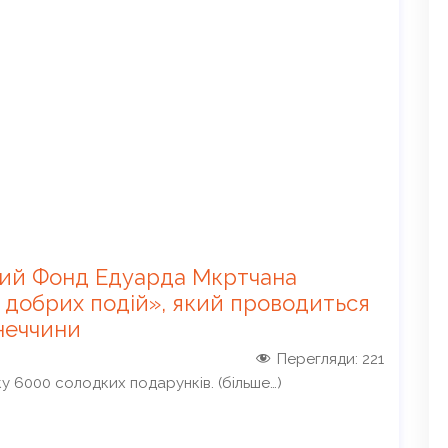
йний Фонд Едуарда Мкртчана
добрих подій», який проводиться
неччини
Перегляди:
221
ку 6000 солодких подарунків. (більше…)