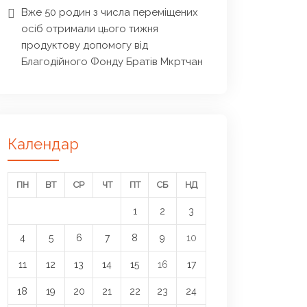
Вже 50 родин з числа переміщених
осіб отримали цього тижня
продуктову допомогу від
Благодійного Фонду Братів Мкртчан
Календар
ПН
ВТ
СР
ЧТ
ПТ
СБ
НД
1
2
3
4
5
6
7
8
9
10
11
12
13
14
15
16
17
18
19
20
21
22
23
24