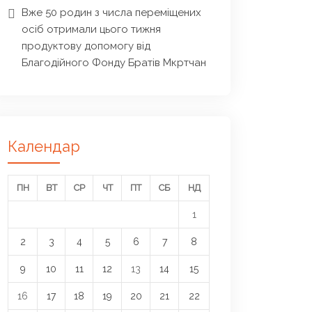
Вже 50 родин з числа переміщених
осіб отримали цього тижня
продуктову допомогу від
Благодійного Фонду Братів Мкртчан
Календар
ПН
ВТ
СР
ЧТ
ПТ
СБ
НД
1
2
3
4
5
6
7
8
9
10
11
12
13
14
15
16
17
18
19
20
21
22