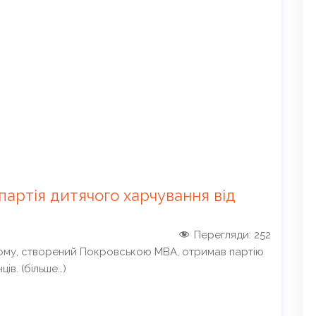
артія дитячого харчування від
Перегляди:
252
кому, створений Покровською МВА, отримав партію
ів. (більше…)