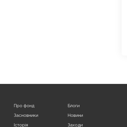
Про фонд
Блоги
Засновники
Новини
Історія
Заходи