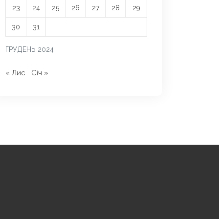
23
24
25
26
27
28
29
30
31
ГРУДЕНЬ 2024
« Лис
Січ »