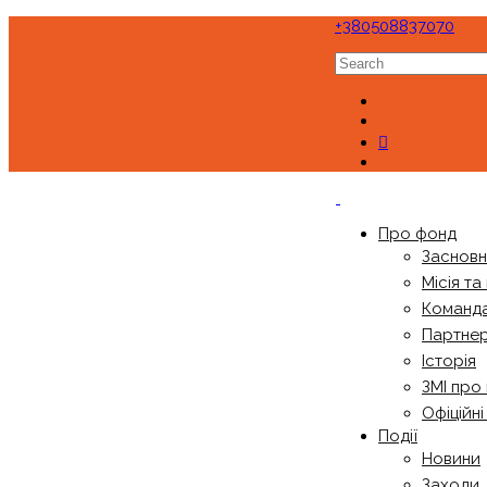
+380508837070
Про фонд
Заснов
Місія та
Команд
Партне
Історія
ЗМІ про
Офіційн
Події
Новини
Заходи