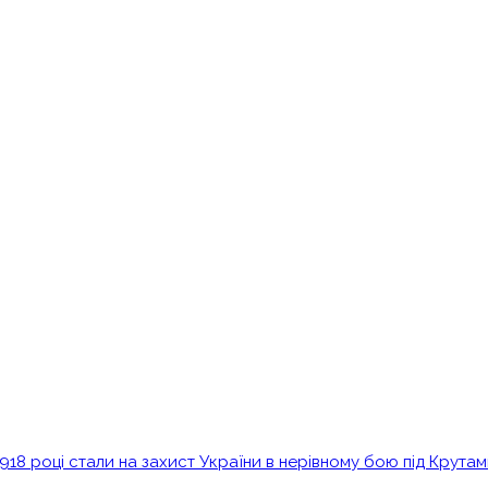
1918 році стали на захист України в нерівному бою під Крута