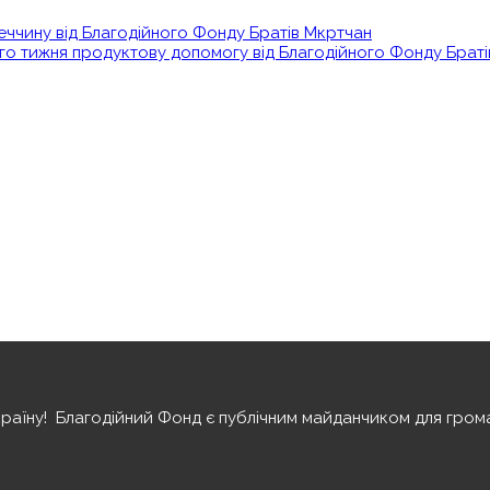
еччину від Благодійного Фонду Братів Мкртчан
го тижня продуктову допомогу від Благодійного Фонду Брат
їну! ️ Благодійний Фонд є публічним майданчиком для грома