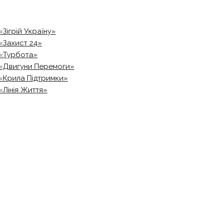
«Зігрій Україну»
«Захист 24»
«Турбота»
«Двигуни Перемоги»
«Крила Підтримки»
«Лінія Життя»