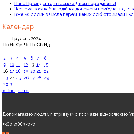
Пане Президенте, вітаємо з Днем народження!
Чергова партія благодійної допомоги прибула на Дон
Вже 50 родин з числа переміщених осіб отримали цьо
Календар
Грудень 2024
Пн
Вт
Ср
Чт
Пт
Сб
Нд
1
2
3
4
5
6
7
8
9
10
11
12
13
14
15
16
17
18
19
20
21
22
23
24
25
26
27
28
29
30
31
« Лис
Січ »
Допомагаємо людям, підтримуємо громади, відновлюємо Укра
+380508837070