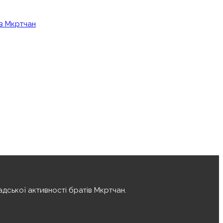
ів Мкртчан
дської активності братів Мкртчан.