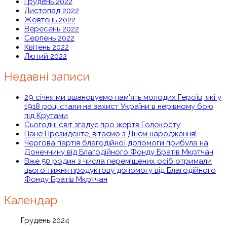
Грудень 2022
Листопад 2022
Жовтень 2022
Вересень 2022
Серпень 2022
Квітень 2022
Лютий 2022
Недавні записи
29 січня ми вшановуємо пам’ять молодих Героїв, які у
1918 році стали на захист України в нерівному бою
під Крутами
Сьогодні світ згадує про жертв Голокосту
Пане Президенте, вітаємо з Днем народження!
Чергова партія благодійної допомоги прибула на
Донеччину від Благодійного Фонду Братів Мкртчан
Вже 50 родин з числа переміщених осіб отримали
цього тижня продуктову допомогу від Благодійного
Фонду Братів Мкртчан
Календар
Грудень 2024