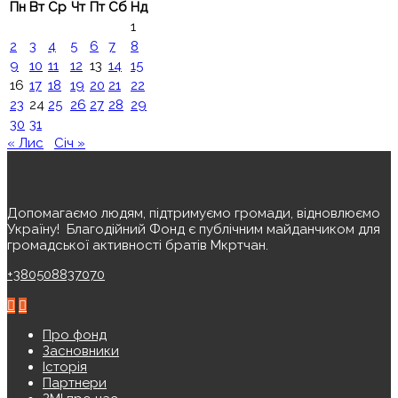
Пн
Вт
Ср
Чт
Пт
Сб
Нд
1
2
3
4
5
6
7
8
9
10
11
12
13
14
15
16
17
18
19
20
21
22
23
24
25
26
27
28
29
30
31
« Лис
Січ »
Допомагаємо людям, підтримуємо громади, відновлюємо
Україну! ️ Благодійний Фонд є публічним майданчиком для
громадської активності братів Мкртчан.
+380508837070
Про фонд
Засновники
Історія
Партнери