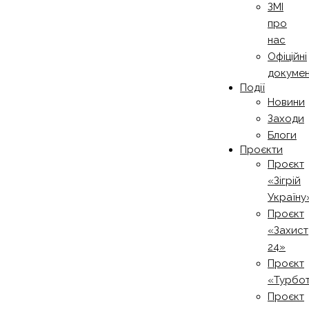
ЗМІ
про
нас
Офіційні
докуме
Події
Новини
Заходи
Блоги
Проєкти
Проєкт
«Зігрій
Україну
Проєкт
«Захист
24»
Проєкт
«Турбо
Проєкт